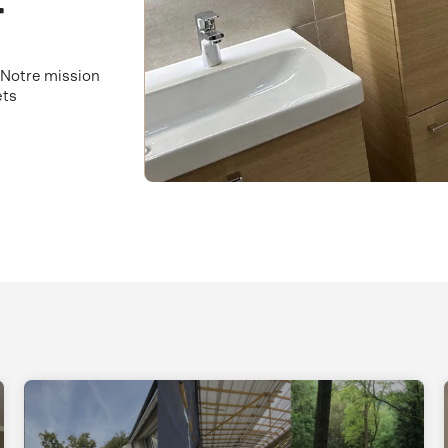
r
. Notre mission
ets
Slide 5 of 10.