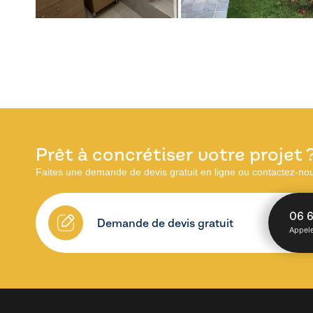
Prêt à concrétiser votre projet 
Faites une demande de devis gratuit en ligne ou contactez-no
06 6
Demande de devis gratuit
Appele