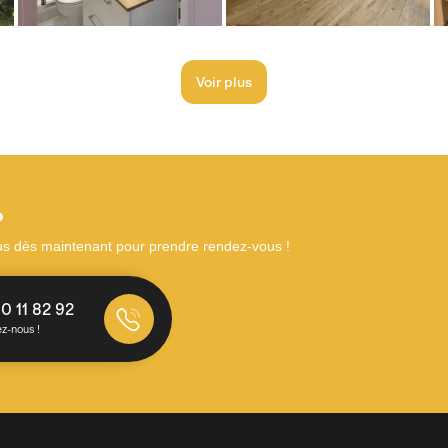
Voir plus
?
us dès maintenant pour prendre rendez-vous !
0 11 82 92
z-nous !