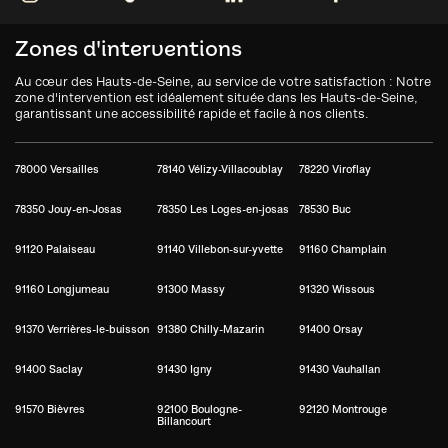
Zones d'interventions
Au cœur des Hauts-de-Seine, au service de votre satisfaction : Notre
zone d'intervention est idéalement située dans les Hauts-de-Seine,
garantissant une accessibilité rapide et facile à nos clients.
78000 Versailles
78140 Vélizy-Villacoublay
78220 Viroflay
78350 Jouy-en-Josas
78350 Les Loges-en-josas
78530 Buc
91120 Palaiseau
91140 Villebon-sur-yvette
91160 Champlain
91160 Longjumeau
91300 Massy
91320 Wissous
91370 Verrières-le-buisson
91380 Chilly-Mazarin
91400 Orsay
91400 Saclay
91430 Igny
91430 Vauhallan
91570 Bièvres
92100 Boulogne-
92120 Montrouge
Billancourt