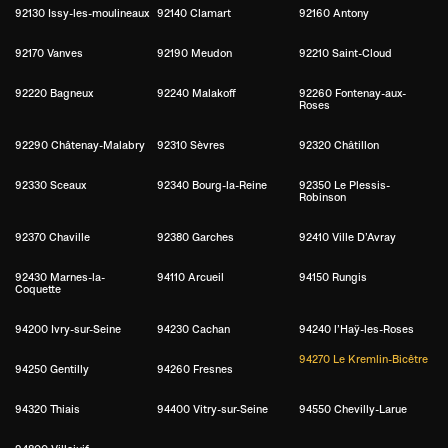
92130 Issy-les-moulineaux
92140 Clamart
92160 Antony
92170 Vanves
92190 Meudon
92210 Saint-Cloud
92220 Bagneux
92240 Malakoff
92260 Fontenay-aux-
Roses
92290 Châtenay-Malabry
92310 Sèvres
92320 Châtillon
92330 Sceaux
92340 Bourg-la-Reine
92350 Le Plessis-
Robinson
92370 Chaville
92380 Garches
92410 Ville D’Avray
92430 Marnes-la-
94110 Arcueil
94150 Rungis
Coquette
94200 Ivry-sur-Seine
94230 Cachan
94240 l’Haÿ-les-Roses
94270 Le Kremlin-Bicêtre
94250 Gentilly
94260 Fresnes
94320 Thiais
94400 Vitry-sur-Seine
94550 Chevilly-Larue