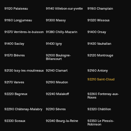
91120 Palaiseau
91140 Villebon-sur-yvette
91160 Champlain
91160 Longjumeau
91300 Massy
91320 Wissous
91370 Verrières-le-buisson
91380 Chilly-Mazarin
91400 Orsay
91400 Saclay
91430 Igny
91430 Vauhallan
91570 Bièvres
92100 Boulogne-
92120 Montrouge
Billancourt
92130 Issy-les-moulineaux
92140 Clamart
92160 Antony
92210 Saint-Cloud
92170 Vanves
92190 Meudon
92220 Bagneux
92240 Malakoff
92260 Fontenay-aux-
Roses
92290 Châtenay-Malabry
92310 Sèvres
92320 Châtillon
92330 Sceaux
92340 Bourg-la-Reine
92350 Le Plessis-
Robinson