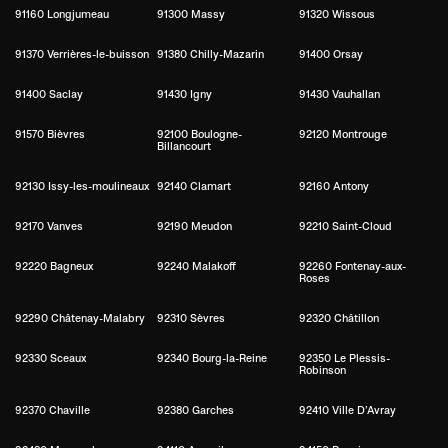
91160 Longjumeau
91300 Massy
91320 Wissous
91370 Verrières-le-buisson
91380 Chilly-Mazarin
91400 Orsay
91400 Saclay
91430 Igny
91430 Vauhallan
91570 Bièvres
92100 Boulogne-
92120 Montrouge
Billancourt
92130 Issy-les-moulineaux
92140 Clamart
92160 Antony
92170 Vanves
92190 Meudon
92210 Saint-Cloud
92220 Bagneux
92240 Malakoff
92260 Fontenay-aux-
Roses
92290 Châtenay-Malabry
92310 Sèvres
92320 Châtillon
92330 Sceaux
92340 Bourg-la-Reine
92350 Le Plessis-
Robinson
92370 Chaville
92380 Garches
92410 Ville D’Avray