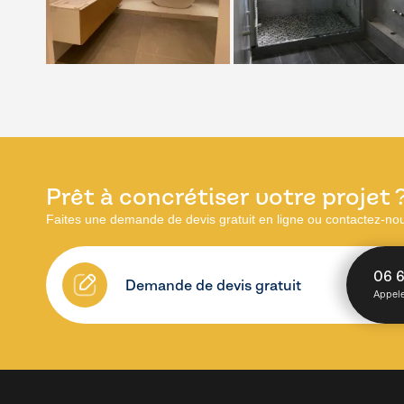
Prêt à concrétiser votre projet 
Faites une demande de devis gratuit en ligne ou contactez-no
06 6
Demande de devis gratuit
Appele