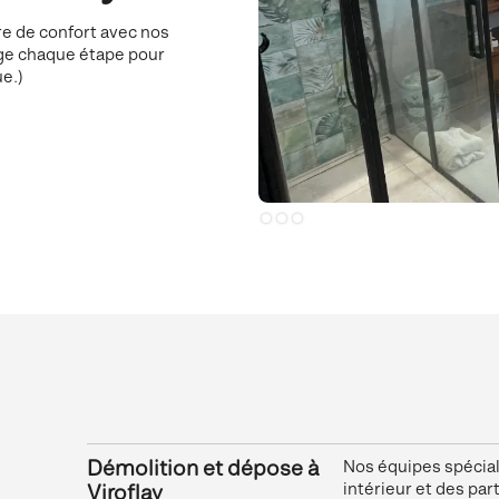
re de confort avec nos
ge chaque étape pour
ue.)
Slide 1 of 3.
Démolition et dépose à
Nos équipes spécial
intérieur et des pa
Viroflay